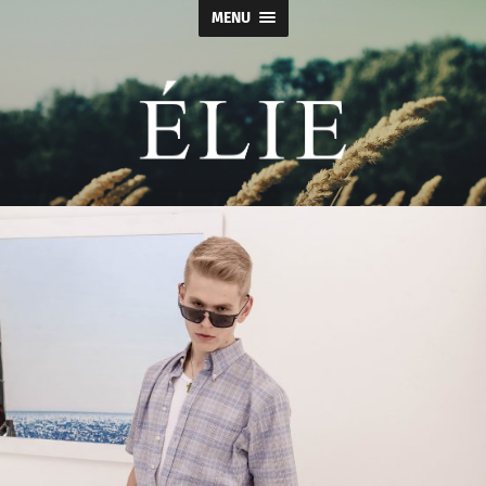
MENU
Élie
-
Calçados
e
Acessórios
Masculino