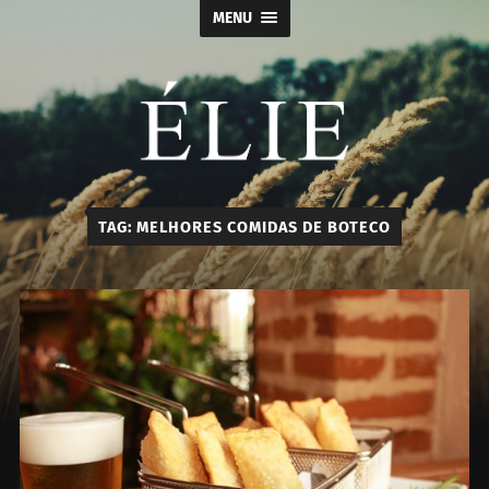
MENU
Élie
TAG:
MELHORES COMIDAS DE BOTECO
-
Calçados
e
Acessórios
Masculino