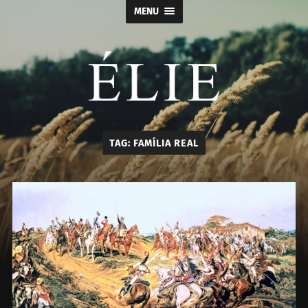
MENU
Élie
TAG:
FAMÍLIA REAL
-
Calçados
e
Acessórios
Masculino