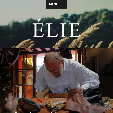
MENU
Élie
-
Calçados
e
Acessórios
Masculino