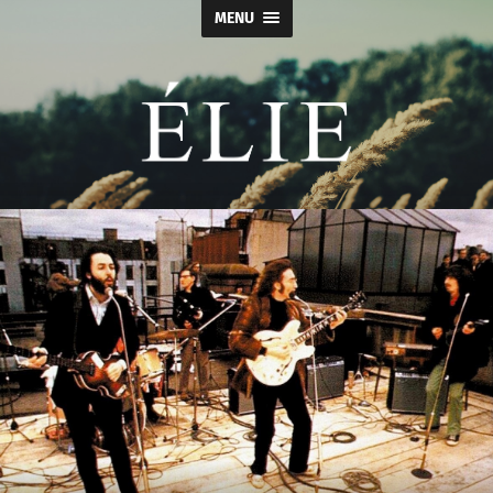
MENU
Élie
-
Calçados
e
Acessórios
Masculino