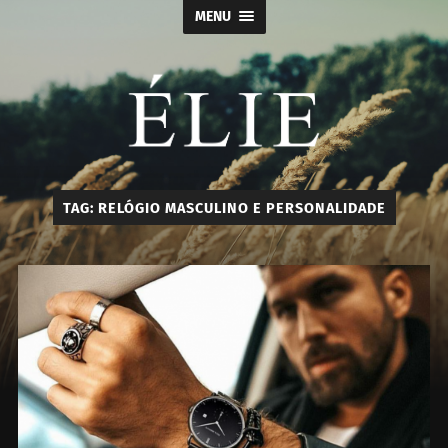
MENU
Élie
TAG:
RELÓGIO MASCULINO E PERSONALIDADE
-
Calçados
e
Acessórios
Masculino