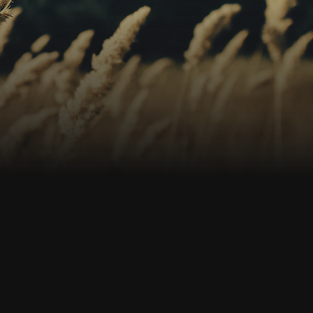
s
os
no