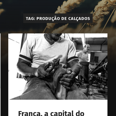
Élie
-
TAG:
PRODUÇÃO DE CALÇADOS
Calçado
e
Acessóri
Masculi
Franca, a capital do