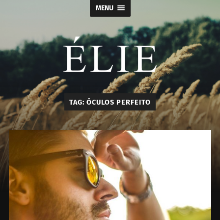
MENU
Élie
TAG:
ÓCULOS PERFEITO
-
Calçados
e
Acessórios
Masculino