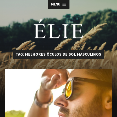
MENU
Élie
TAG:
MELHORES ÓCULOS DE SOL MASCULINOS
-
Calçados
e
Acessórios
Masculino