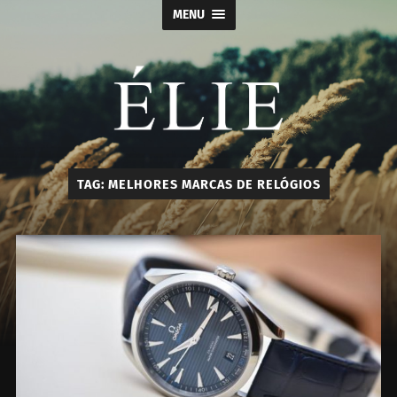
MENU
Élie
TAG:
MELHORES MARCAS DE RELÓGIOS
-
Calçados
e
Acessórios
Masculino