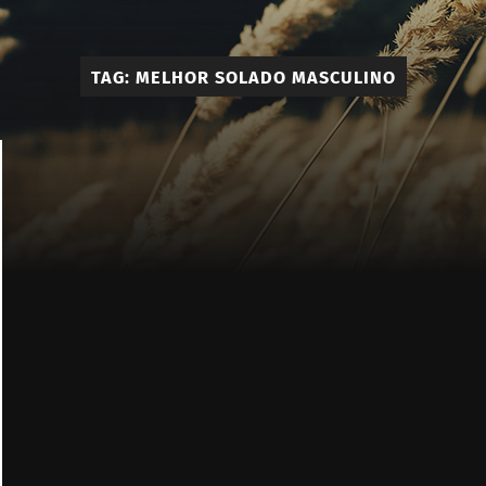
Élie
-
TAG:
MELHOR SOLADO MASCULINO
Calçado
e
Acessóri
Masculi