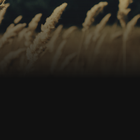
s
os
no