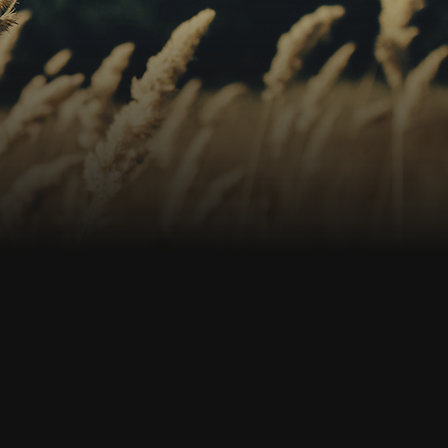
s
os
no