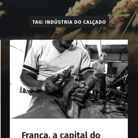
Élie
-
TAG:
INDÚSTRIA DO CALÇADO
Calçado
e
Acessóri
Masculi
Franca, a capital do