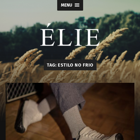
MENU
Élie
TAG:
ESTILO NO FRIO
-
Calçados
e
Acessórios
Masculino