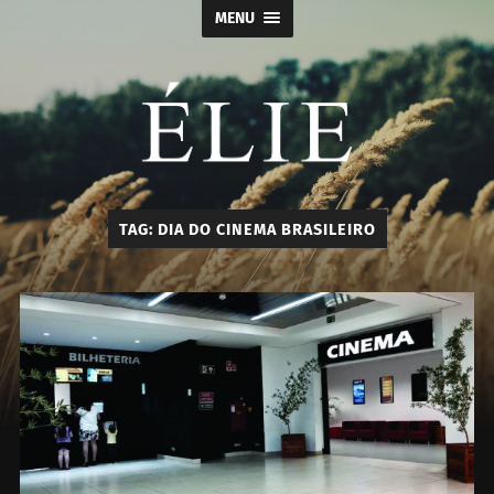
MENU
Élie
TAG:
DIA DO CINEMA BRASILEIRO
-
Calçados
e
Acessórios
Masculino