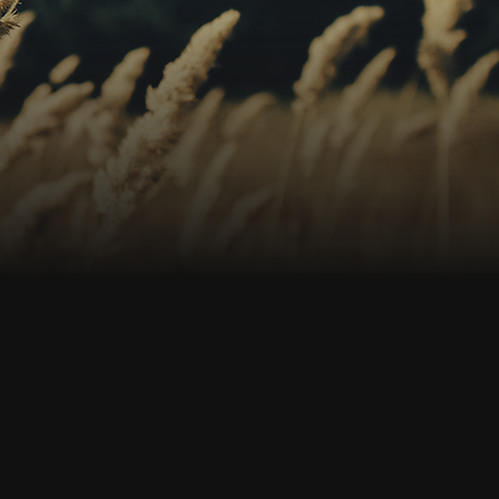
s
os
no