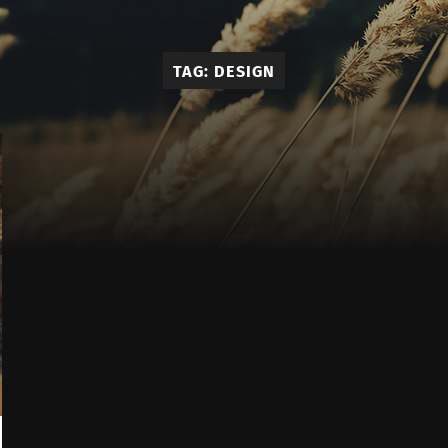
Élie
-
TAG:
DESIGN
Calçado
e
Acessóri
Masculi