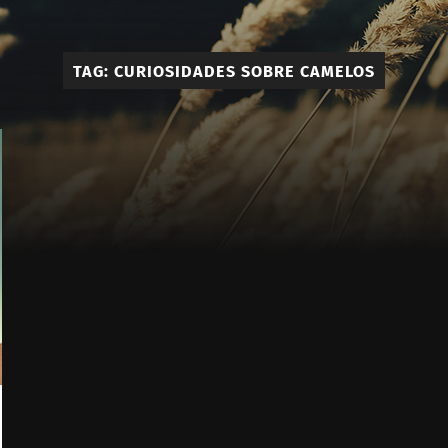
Élie
-
TAG:
CURIOSIDADES SOBRE CAMELOS
Calçado
e
Acessóri
Masculi