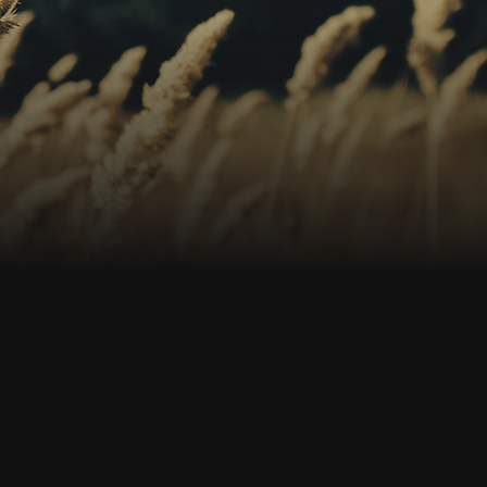
s
os
no