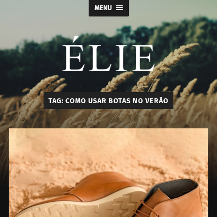
MENU
Élie
TAG:
COMO USAR BOTAS NO VERÃO
-
Calçados
e
Acessórios
Masculino