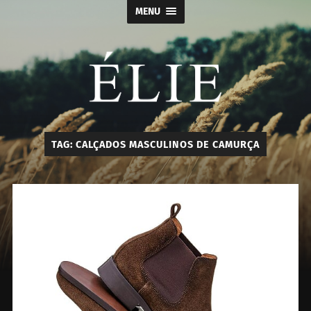
MENU
Élie
TAG:
CALÇADOS MASCULINOS DE CAMURÇA
-
Calçados
e
Acessórios
Masculino