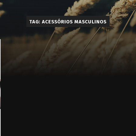
Élie
-
TAG:
ACESSÓRIOS MASCULINOS
Calçado
e
Acessóri
Masculi