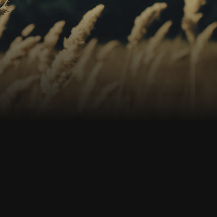
s
os
no